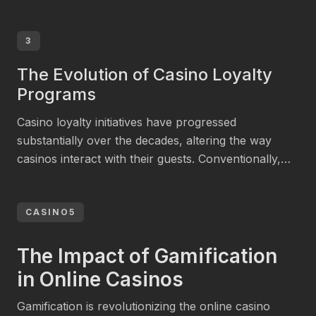
casino is built for that moment—short, high‑intensity
sessions that keep the adrenaline pumping and the
outcome front‑and‑center. It’s all about the quick
3
spin, the rapid decision, and that instant payoff that
The Evolution of Casino Loyalty
lets […]
Programs
Casino loyalty initiatives have progressed
substantially over the decades, altering the way
casinos interact with their guests. Conventionally,
these schemes offered basic rewards such as free
meals or hotel lodgings. However, in new years,
casinos have adopted more sophisticated systems
CASINO5
that employ data analytics to improve customer
experiences. According to a 2023 document by the
The Impact of Gamification
[…]
in Online Casinos
Gamification is revolutionizing the online casino