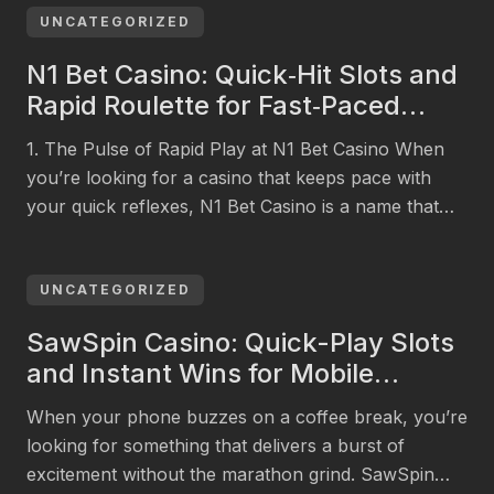
UNCATEGORIZED
N1 Bet Casino: Quick‑Hit Slots and
Rapid Roulette for Fast‑Paced
Players
1. The Pulse of Rapid Play at N1 Bet Casino When
you’re looking for a casino that keeps pace with
your quick reflexes, N1 Bet Casino is a name that
echoes through the online gambling community. In
the fast lane of slot spins and high‑stakes roulette,
the platform delivers a seamless experience that lets
UNCATEGORIZED
you […]
SawSpin Casino: Quick-Play Slots
and Instant Wins for Mobile
Gamers
When your phone buzzes on a coffee break, you’re
looking for something that delivers a burst of
excitement without the marathon grind. SawSpin