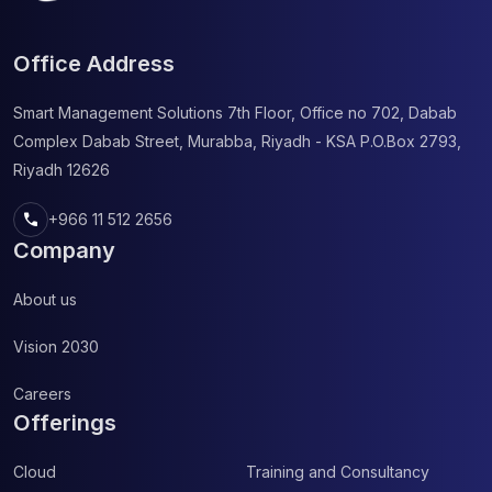
Office Address
Smart Management Solutions
7th Floor, Office no 702, Dabab
Complex
Dabab Street, Murabba, Riyadh - KSA
P.O.Box 2793,
Riyadh 12626
call
+966 11 512 2656
Company
About us
Vision 2030
Careers
Offerings
Cloud
Training and Consultancy