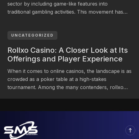
sector by including game-like features into
traditional gambling activities. This movement has
gained traction since 2020, with many services
adopting attributes such as leaderboards,
achievements, and rewards systems to boost player
UNCATEGORIZED
engagement. According to a 2023 study by Statista,
Rollxo Casino: A Closer Look at Its
gamified features have led to a 30% increase in user
Offerings and Player Experience
[…]
When it comes to online casinos, the landscape is as
crowded as a poker table at a high-stakes
tournament. Among the many contenders, rollxo
stands out—not necessarily because it shouts the
loudest, but because it offers a unique blend of
features that might just appeal to a certain breed of
player. Let’s unpack what’s really […]
north