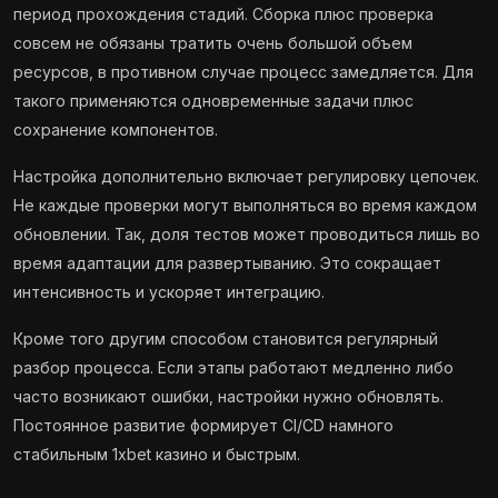
период прохождения стадий. Сборка плюс проверка
совсем не обязаны тратить очень большой объем
ресурсов, в противном случае процесс замедляется. Для
такого применяются одновременные задачи плюс
сохранение компонентов.
Настройка дополнительно включает регулировку цепочек.
Не каждые проверки могут выполняться во время каждом
обновлении. Так, доля тестов может проводиться лишь во
время адаптации для развертыванию. Это сокращает
интенсивность и ускоряет интеграцию.
Кроме того другим способом становится регулярный
разбор процесса. Если этапы работают медленно либо
часто возникают ошибки, настройки нужно обновлять.
Постоянное развитие формирует CI/CD намного
стабильным 1xbet казино и быстрым.