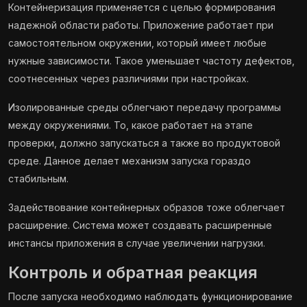
Контейнеризация применяется с целью формирования
надежной области работы. Приложение работает при
самостоятельном окружении, который имеет любые
нужные зависимости. Такое уменьшает частоту дефектов,
соотнесенных через различиями при настройках.
Изолированные среды облегчают передачу программы
между окружениями. То, какое работает на этапе
проверки, должно запускаться а также во продуктовой
среде. Данное делает механизм запуска гораздо
стабильным.
Задействование контейнерных образов тоже облегчает
расширение. Система может создавать расширенные
инстансы приложения в случае увеличении нагрузки.
Контроль и обратная реакция
После запуска необходимо наблюдать функционирование