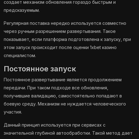
создает механизм обновления гораздо быстрым и
предсказуемым.
Регулярная поставка нередко используется совместно
через ручным разрешением развертывания. Такое
показывает, если платформа подготовлена к запуску, при
этом запуск происходит после оценки 1xbet казино
специалистом.
Постоянное запуск
Постоянное развертывание является продолжением
передачи. При таком подходе все обновления,
получившие валидацию, самостоятельно попадают в
боевую среду. Механизм не нуждается человеческого
участия.
Данный принцип используется при сервисах с
значительной глубиной автообработки. Такой метод дает