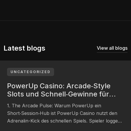
Latest blogs
View all blogs
UNCATEGORIZED
PowerUp Casino: Arcade‑Style
Slots und Schnell‑Gewinne für
Mobile Gamer
1. The Arcade Pulse: Warum PowerUp ein
Short‑Session‑Hub ist PowerUp Casino nutzt den
Adrenalin-Kick des schnellen Spiels. Spieler loggen
sich ein, wählen einen Slot, drehen ein paar Mal