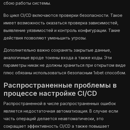
сбою работы системы.
Во цикл CI/CD включаются проверки безопасности. Такое
имеет возможность оказаться проверка зависимостей,
выявление уязвимостей и контроль конфигурации. Такие
действия позволяют уменьшить угрозы.
Дополнительно важно сохранять закрытые данные,
аналогичные вроде токены входа а также коды. Эти
параметры никак не должны храниться при открытом виде
плюс обязаны использоваться безопасным 1xbet способом.
Распространенные проблемы в
процессе настройке CI/CD
Распространенной в числе распространенных ошибок
является недостаточная автоматизация. В случае если
часть операций делается неавтоматически, это
сокращает эффективность CI/CD а также повышает