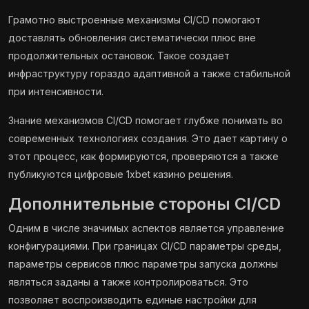
Грамотно выстроенные механизмы CI/CD помогают
доставлять обновления систематически плюс вне
продолжительных остановок. Такое создает
инфраструктуру гораздо адаптивной а также стабильной
при интенсивности.
Знание механизмов CI/CD помогает глубже понимать во
современных технологиях создания. Это дает картину о
этот процесс, как формируются, проверяются а также
публикуются цифровые 1xbet казино решения.
Дополнительные стороны CI/CD
Одним в числе значимых аспектов является управление
конфигурациями. При границах CI/CD параметры среды,
параметры сервисов плюс параметры запуска должны
являться заданы а также контролироваться. Это
позволяет воспроизводить единые настройки для