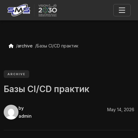
archive
Базы CI/CD практик
ARCHIVE
Базы CI/CD практик
by
May 14, 2026
admin