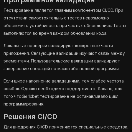
Тестирование является главным компонентом CI/CD. При
отсутствии самостоятельных тестов невозможно
обеспечить устойчивость при частых обновлениях. Тесты
выполняются во время каждом обновлении кода.
Локальные проверки валидируют конкретные части
приложения. Связующие валидации изучают связь между
элементами. Пользовательские валидации валидируют
завершение операций по масштабе полной программы.
Если шире наполнение валидациями, тем слабее частота
ошибок. Однако необходимо поддерживать баланс, для
того чтобы 1xbet тестирование не останавливало цикл
программирования.
Решения CI/CD
Для внедрения CI/CD применяются специальные средства.