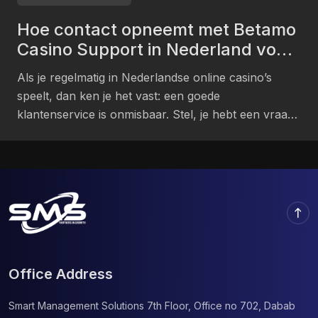
nelle scelte strategiche. Una Piattaforma in Crescita
Hoe contact opneemt met Betamo
Grazie […]
Casino Support in Nederland voor
leden
Als je regelmatig in Nederlandse online casino’s
speelt, dan ken je het vast: een goede
klantenservice is onmisbaar. Stel, je hebt een vraag
over een bonus, komt in aanraking met een
technische fout aan of je storting wordt niet meteen
verwerkt. Dan wens je gewoon snel en goed
ondersteund worden. Bij Betamo Casino kunnen
Nederlandse […]
north
Office Address
Smart Management Solutions
7th Floor, Office no 702, Dabab