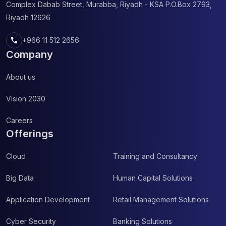
Complex
Dabab Street, Murabba, Riyadh - KSA
P.O.Box 2793,
Riyadh 12626
call
+966 11 512 2656
Company
About us
Vision 2030
Careers
Offerings
Cloud
Training and Consultancy
Big Data
Human Capital Solutions
Application Development
Retail Management Solutions
Cyber Security
Banking Solutions