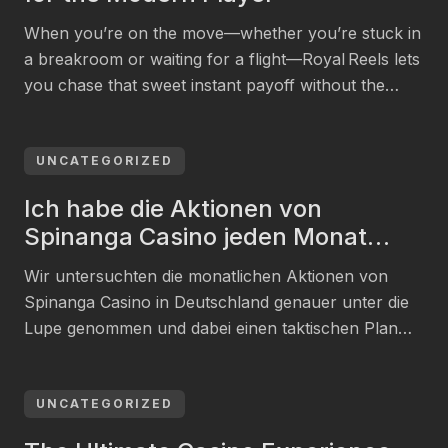
When you’re on the move—whether you’re stuck in
a breakroom or waiting for a flight—Royal Reels lets
you chase that sweet instant payoff without the
long‑haul grind. The casino’s reputation for over
five thousand titles means you can spin a fresh
jackpot in seconds, and the mobile‑optimised site
UNCATEGORIZED
keeps everything in one tap. In this guide […]
Ich habe die Aktionen von
Spinanga Casino jeden Monat
analysiert – Resultate aus
Wir untersuchten die monatlichen Aktionen von
Deutschland
Spinanga Casino in Deutschland genauer unter die
Lupe genommen und dabei einen taktischen Plan
entdeckt, der sich an saisonale Trends und die
Vorlieben der Spieler anpasst
https://sspinanga.com/de-de/. Jeden Monat gibt es
UNCATEGORIZED
exklusive Deals, die die Spielerbindung stärken