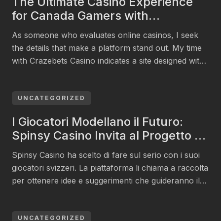
The Ultimate Casino Experience
sollen. Obwohl die Aktionen herausragend sind,
for Canada Gamers with
können einige Bonusangebote im Vergleich zu […]
Crazebets Casino
As someone who evaluates online casinos, I seek
the details that make a platform stand out. My time
with Crazebets Casino indicates a site designed with
Canadian players in mind, though it embraces an
international crowd too. Right from the homepage,
the focus is on a fluid, engaging experience. The
UNCATEGORIZED
design puts the player first […]
I Giocatori Modellano il Futuro:
Spinsy Casino Invita al Progetto di
Feedback Svizzero
Spinsy Casino ha scelto di fare sul serio con i suoi
giocatori svizzeri. La piattaforma li chiama a raccolta
per ottenere idee e suggerimenti che guideranno il
suo sviluppo. Questo programma di feedback
rappresenta un cambiamento di rotta, perché
colloca le esperienze degli utenti al primo posto
UNCATEGORIZED