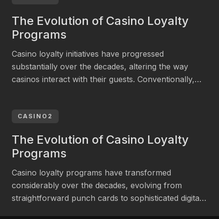
that employ data analytics to improve customer
The Evolution of Casino Loyalty
experiences. According to a 2023 document by the
Programs
[…]
Casino loyalty initiatives have progressed
substantially over the decades, altering the way
casinos interact with their guests. Conventionally,
these schemes offered basic rewards such as free
meals or hotel lodgings. However, in new years,
casinos have adopted more sophisticated systems
CASINO2
that employ data analytics to improve customer
The Evolution of Casino Loyalty
experiences. According to a 2023 document by the
Programs
[…]
Casino loyalty programs have transformed
considerably over the decades, evolving from
straightforward punch cards to sophisticated digital
systems that compensate players for their loyalty.