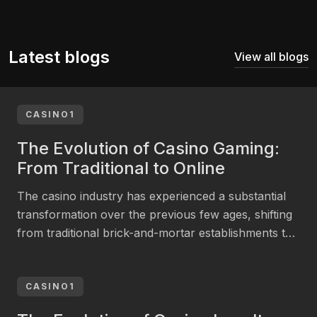
Latest blogs
View all blogs
CASINO1
The Evolution of Casino Gaming:
From Traditional to Online
The casino industry has experienced a substantial
transformation over the previous few ages, shifting
from traditional brick-and-mortar establishments to
a flourishing online gaming space. This progress has
been motivated by technological advancements and
evolving consumer choices. In 2023, the
CASINO1
international online betting sector was estimated at