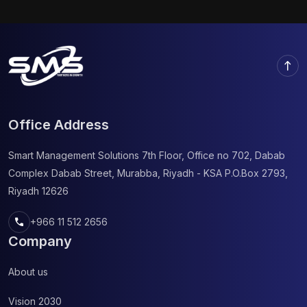
These programs are intended to boost customer
commitment and amplify player participation,
offering various incentives such as free play, dining
deals, and exclusive event access. One remarkable
north
example is the Caesars […]
Office Address
Smart Management Solutions
7th Floor, Office no 702, Dabab
Complex
Dabab Street, Murabba, Riyadh - KSA
P.O.Box 2793,
Riyadh 12626
call
+966 11 512 2656
Company
About us
Vision 2030