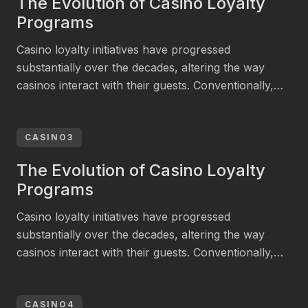
The Evolution of Casino Loyalty
about (63 billion, with projections indicating it could
Programs
achieve […]
Casino loyalty initiatives have progressed
substantially over the decades, altering the way
casinos interact with their guests. Conventionally,
these schemes offered basic rewards such as free
meals or hotel lodgings. However, in new years,
casinos have adopted more sophisticated systems
CASINO3
that employ data analytics to improve customer
The Evolution of Casino Loyalty
experiences. According to a 2023 document by the
Programs
[…]
Casino loyalty initiatives have progressed
substantially over the decades, altering the way
casinos interact with their guests. Conventionally,
these schemes offered basic rewards such as free
meals or hotel lodgings. However, in new years,
casinos have adopted more sophisticated systems
CASINO4