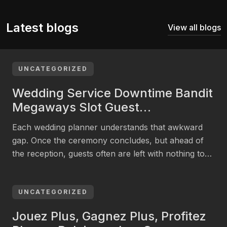
Latest blogs
View all blogs
UNCATEGORIZED
Wedding Service Downtime Bandit
Megaways Slot Guest
Entertainment in UK
Each wedding planner understands that awkward
gap. Once the ceremony concludes, but ahead of
the reception, guests often are left with nothing to
do. The energy drops. People look at their phones.
What you require is a way to occupy that time,
something captivating for a mixed crowd that fits the
UNCATEGORIZED
tone of the day. […]
Jouez Plus, Gagnez Plus, Profitez