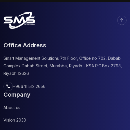
https://voodoocasino.eu/. The second you register,
you observe the platform’s focus to transparency: it
functions under a approved Curacao eGaming
north
license, […]
Office Address
Smart Management Solutions
7th Floor, Office no 702, Dabab
Complex
Dabab Street, Murabba, Riyadh - KSA
P.O.Box 2793,
Riyadh 12626
call
+966 11 512 2656
Company
About us
Vision 2030