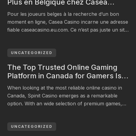
Plus en Belgique chez Casea
Casino
Pour les joueurs belges à la recherche d’un bon
moment en ligne, Casea Casino incarne une adresse
fiable caseacasino.eu.com. Ce n’est pas juste un site
de plus. Dans cet espace, le divertissement revêt
une autre ampleur, avec cette idée claire que plus
vous misez, plus vous avez de chances de gagner
UNCATEGORIZED
et plus vous en […]
The Top Trusted Online Gaming
Platform in Canada for Gamers Is
Spinit Casino
When looking at the most reliable online casino in
Canada, Spinit Casino emerges as a remarkable
option. With an wide selection of premium games,
featuring everything from slots to live dealer games,
it provides a exceptional gaming experience. In
addition to robust security measures and
UNCATEGORIZED
outstanding customer support that’s available 24/7,