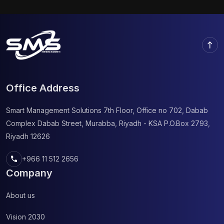
and surprises. This guide explains timelines,
verification steps, and safety tips to make casumo
casino withdrawal as smooth as possible. Core
Concept The core […]
north
Office Address
Smart Management Solutions
7th Floor, Office no 702, Dabab
Complex
Dabab Street, Murabba, Riyadh - KSA
P.O.Box 2793,
Riyadh 12626
call
+966 11 512 2656
Company
About us
Vision 2030