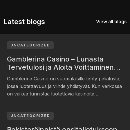
Latest blogs
View all blogs
UNCATEGORIZED
Gamblerina Casino – Lunasta
Tervetulosi ja Aloita Voittaminen
Suomessa
Gamblerina Casino on suomalaisille tehty pelialusta,
jossa luotettavuus ja viihde yhdistyvät. Kun verkossa
on vaikea tunnistaa luotettavia kasinoita
huonommista, tämä kohde tarjoaa selkeän suojan.
Ytimessä on se, mikä pelaajalle todella on tärkeää:
pelin ilo ja mahdollisuus voittaa. Aloitetaan siitä,
UNCATEGORIZED
miten saat käyttöösi huipputason tervetulobonuksen
Rekisteröinnistä ensitalletukseen