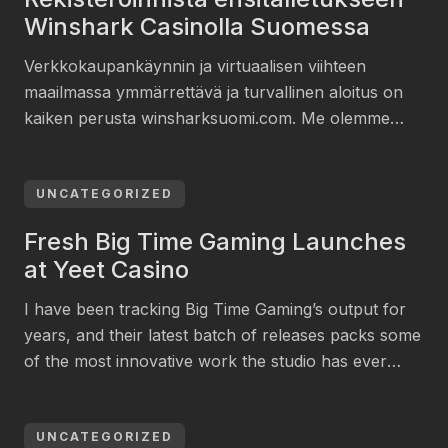
ja mitä muuta tiellä vastaan tulee. Olen seurannut
Winshark Casinolla Suomessa
alaa tarpeeksi pitkään […]
Verkkokaupankäynnin ja virtuaalisen viihteen
maailmassa ymmärrettävä ja turvallinen aloitus on
kaiken perusta winsharksuomi.com. Me olemme
havainneet, että monille suomalaisille pelaajille
uuden pelialustan käyttöönotto voi tuntua
monivaiheiselta prosessilta, jossa vähäisetkin
UNCATEGORIZED
yksityiskohdat tarkoittavat paljon. Winshark login -
Fresh Big Time Gaming Launches
prosessi on laadittu juuri tätä haastetta
at Yeet Casino
pienentämään. Kyseessä ei ole vain tekninen
kirjautuminen, vaan kokonaisuuden kattava polku,
I have been tracking Big Time Gaming’s output for
joka alkaa henkilöllisyyden tarkistamisesta […]
years, and their latest batch of releases packs some
of the most innovative work the studio has ever
produced. When I sign into Yeet Casino and head to
the slots section, I seek titles that challenge
mechanical boundaries, and BTG never fails. The
UNCATEGORIZED