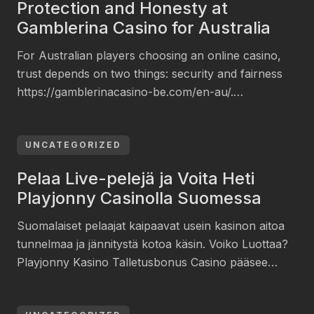
Protection and Honesty at
Gamblerina Casino for Australia
For Australian players choosing an online casino,
trust depends on two things: security and fairness
https://gamblerinacasino-be.com/en-au/.
Gamblerina Casino is based on these principles. We
understand your peace of mind matters most. Our
goal is to maintain a safe, transparent, and fair
UNCATEGORIZED
gaming space where you can have fun without
Pelaa Live-pelejä ja Voita Heti
stress about your data or the […]
Playjonny Casinolla Suomessa
Suomalaiset pelaajat kaipaavat usein kasinon aitoa
tunnelmaa ja jännitystä kotoa käsin. Voiko Luottaa?
Playjonny Kasino Talletusbonus Casino pääsee
tähän kaipaukseen laajalla live-kasinovalikoimalla,
joka toimii sujuvasti niin puhelimella, tabletilla kuin