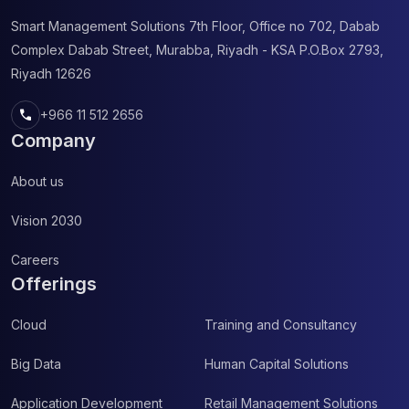
Smart Management Solutions
7th Floor, Office no 702, Dabab
Complex
Dabab Street, Murabba, Riyadh - KSA
P.O.Box 2793,
Riyadh 12626
call
+966 11 512 2656
Company
About us
Vision 2030
Careers
Offerings
Cloud
Training and Consultancy
Big Data
Human Capital Solutions
Application Development
Retail Management Solutions