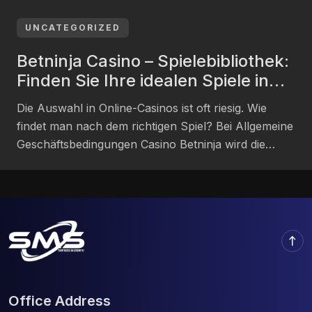
claires et une navigation qui va droit au but. Les
joueurs en France réclament de l’authentique et du
UNCATEGORIZED
palpable. Spinsy semble avoir compris le message.
Betninja Casino – Spielebibliothek:
[…]
Finden Sie Ihre idealen Spiele in
Belgien
Die Auswahl in Online-Casinos ist oft riesig. Wie
findet man nach dem richtigen Spiel? Bei Allgemeine
Geschäftsbedingungen Casino Betninja wird die
Auswahl zum Vergnügen. Die Plattform bereithält
eine Spielebibliothek, welche nicht allein durch ihre
Größe, sondern vor allem durch ihre kluge Struktur
beeindruckt. Für Spieler in Belgien heißt dies:
direkter Zugriff auf eine feine Auswahl […]
north
Office Address