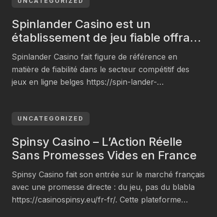
tietokoneellakin. Palvelu on suunniteltu
UNCATEGORIZED
suomalaisille, ja se antaa suomenkielistä tukea sekä
Spinlander Casino est un
tuttuja maksutapoja. Kerromme tässä artikkelissa,
établissement de jeu fiable offrant
miten live-pelaaminen Playjonnyssa käytännössä
des récompenses immédiats en
onnistuu. Käydään läpi pelivalikoiman ja tarjoamme
Spinlander Casino fait figure de référence en
Belgique.
[…]
matière de fiabilité dans le secteur compétitif des
jeux en ligne belges https://spin-lander-
casino.com/fr-be/. Grâce à sa large sélection de jeux
et à ses récompenses instantanés, il attire les
utilisateurs les plus difficiles. Cependant, son
UNCATEGORIZED
interface utilisateur et ses mesures de sécurité
Spinsy Casino – L’Action Réelle
méritent un regard plus approfondi. Qu’est-ce qui
Sans Promesses Vides en France
[…]
Spinsy Casino fait son entrée sur le marché français
avec une promesse directe : du jeu, pas du blabla
https://casinospinsy.eu/fr-fr/. Cette plateforme
s’appuie sur des titres de qualité, des promotions