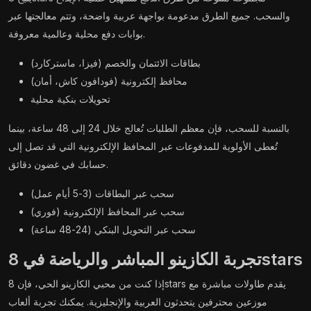
والسحب. جميع الطرق مدعومة بواجهة عربية واضحة، وتتم معالجتها عبر
بوابات دفع محلية وعالمية معروفة.
بطاقات الائتمان والخصم (فيزا، ماستركارد)
محافظ إلكترونية (فودافون كاش، أمان)
تحويلات بنكية محلية
بالنسبة للسحب، فإن معظم الطلبات تُعالج خلال 24 إلى 48 ساعة، بينما
تُعطى الأولوية للمدفوعات عبر المحافظ الإلكترونية التي قد تصل إلى
حسابك في غضون دقائق.
سحب عبر البطاقات (3-5 أيام عمل)
سحب عبر المحافظ الإلكترونية (فوري)
سحب عبر التحويل البنكي (24-48 ساعة)
تجربة الكازينو المباشر والرياضة في 8stars
إذا كنت من محبي الكازينو الحي، فإن 8stars يقدم طاولات مباشرة مع
موزعين محترفين يتحدثون العربية والإنجليزية. يمكنك تجربة ألعاب