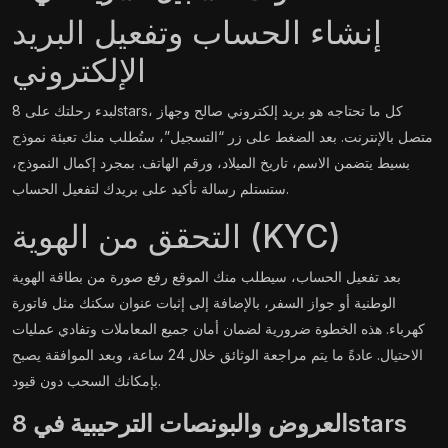
إنشاء الحساب وتفعيل البريد
الإلكتروني
لبدء رحلتك على 8stars، كل ما تحتاجه هو بريد إلكتروني صالح وجهاز
متصل بالإنترنت. بعد الضغط على زر “التسجيل”، ستُطلب منك تعبئة نموذج
بسيط يتضمن الاسم، تاريخ الميلاد، ورقم الهاتف. بمجرد إكمال النموذج،
ستستلم رسالة تأكيد على بريدك لتفعيل الحساب.
التحقق من الهوية (KYC)
بعد تفعيل الحساب، سيطلب منك الموقع رفع صورة من بطاقة الهوية
الوطنية أو جواز السفر، بالإضافة إلى إثبات عنوان سكنك مثل فاتورة
كهرباء. هذه الخطوة ضرورية لضمان أمان جميع المعاملات وتفادي عمليات
الاحتيال. عادةً ما يتم مراجعة الوثائق خلال 24 ساعة، وبعد الموافقة يصبح
بإمكانك السحب دون قيود.
العروض والبونصات الترحيبية في 8stars