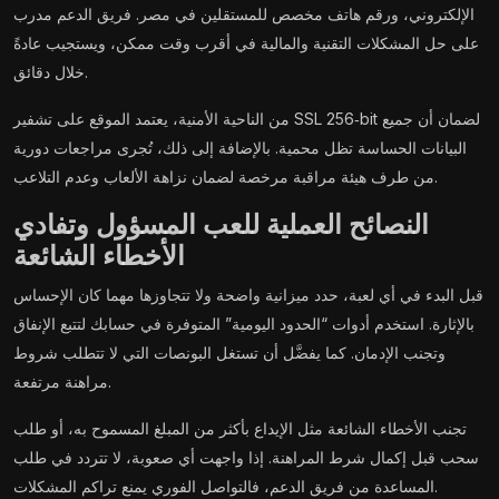
الإلكتروني، ورقم هاتف مخصص للمستقلين في مصر. فريق الدعم مدرب
على حل المشكلات التقنية والمالية في أقرب وقت ممكن، ويستجيب عادةً
خلال دقائق.
من الناحية الأمنية، يعتمد الموقع على تشفير SSL 256‑bit لضمان أن جميع
البيانات الحساسة تظل محمية. بالإضافة إلى ذلك، تُجرى مراجعات دورية
من طرف هيئة مراقبة مرخصة لضمان نزاهة الألعاب وعدم التلاعب.
النصائح العملية للعب المسؤول وتفادي
الأخطاء الشائعة
قبل البدء في أي لعبة، حدد ميزانية واضحة ولا تتجاوزها مهما كان الإحساس
بالإثارة. استخدم أدوات “الحدود اليومية” المتوفرة في حسابك لتتبع الإنفاق
وتجنب الإدمان. كما يفضَّل أن تستغل البونصات التي لا تتطلب شروط
مراهنة مرتفعة.
تجنب الأخطاء الشائعة مثل الإيداع بأكثر من المبلغ المسموح به، أو طلب
سحب قبل إكمال شرط المراهنة. إذا واجهت أي صعوبة، لا تتردد في طلب
المساعدة من فريق الدعم، فالتواصل الفوري يمنع تراكم المشكلات.