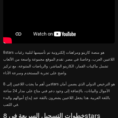
8stars هو منصة كازينو ومراهنات إلكترونية تم تأسيسها لتلبية رغبات
اللاعبين العرب، وخاصةً في مصر. تقدم الموقع مجموعة واسعة من الألعاب
تشمل ماكينات القمار، الكازينو المباشر، والرياضات المتنوعة، مع تركيز
واضح على تجربة المستخدم وسرعة الأداء.
من أهم ما يجذب اللاعبين إلى 8stars هو الترخيص الدولي الذي يضمن أمان
الأموال والبيانات، بالإضافة إلى وجود دعم فني متاح على مدار 24 ساعة
باللغة العربية. هذا يجعل اللاعبين يشعرون بالثقة عند إيداع أموالهم والبدء
في اللعب.
خطوات التسجيل السريعة في 8stars