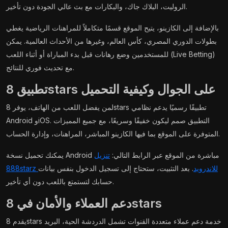
الروليت، البلاك جاك، والبكارات مع بث عالي الجودة دون تأخير.
بالإضافة إلى الكازينو، يتيح الموقع قسمًا متكاملاً للمراهنات الرياضية يغطي
بطولات الدوري المصري، كأس العالم، وغيرها من الأحداث العالمية. يمكن
للمستخدمين وضع رهانات قبل بدء المباراة أو أثناء اللعب (Live Betting)
مع تحديث فوري للنتائج.
تطبيق 8stars على الجوال وكيفية التحميل
لمن يفضل اللعب من الهاتف، يوفر 8stars تطبيقًا رسميًا يدعم نظامي
Android وiOS. التطبيق صمم ليكون خفيفًا وسريعًا، مع جميع المميزات
المتوفرة على الموقع بما فيها الكازينو المباشر، المراهنات، وإدارة الحساب.
يمكنك تحميل نسخة Android مباشرة من الموقع عبر الرابط التالي:
تنزيل
888starz للاندرويد
. بعد التثبيت، ستحتاج إلى تسجيل الدخول بنفس بيانات
حسابك لتستمتع باللعب دون أي تأخير.
دعم العملاء والأمان في 8stars
يقدم 8stars خدمة دعم عملاء متعددة القنوات تشمل الدردشة الحية، البريد