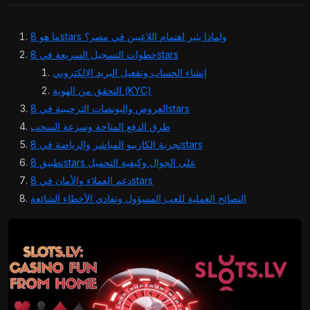
ما هو 8stars ولماذا يثير اهتمام اللاعبين في مصر؟
خطوات التسجيل السريعة في 8stars
إنشاء الحساب وتفعيل البريد الإلكتروني
التحقق من الهوية (KYC)
العروض والبونصات الترحيبية في 8stars
طرق الدفع المتاحة وسرعة السحب
تجربة الكازينو المباشر والرياضة في 8stars
تطبيق 8stars على الجوال وكيفية التحميل
دعم العملاء والأمان في 8stars
النصائح العملية للعب المسؤول وتفادي الأخطاء الشائعة