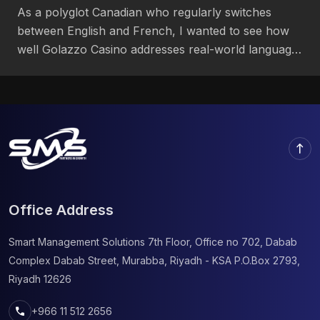
As a polyglot Canadian who regularly switches
between English and French, I wanted to see how
well Golazzo Casino addresses real-world language
demands https://golazzocasino.ca/. I set up an
account, deposited funds, played games, and
contacted support using both official languages. My
goal was to evaluate whether the platform truly
recognizes linguistic diversity or simply localizes […]
north
Office Address
Smart Management Solutions
7th Floor, Office no 702, Dabab
Complex
Dabab Street, Murabba, Riyadh - KSA
P.O.Box 2793,
Riyadh 12626
call
+966 11 512 2656