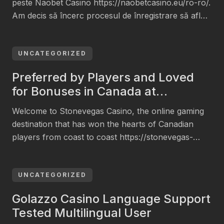
peste Naobet Casino https://naobetcasino.eu/ro-ro/.
Am decis să încerc procesul de înregistrare să aflu
cum funcționează, dacă e viteaz și fără bătăi de cap.
Provenind din România, doream să văd dacă
platforma e adaptată pentru români și dacă am să
UNCATEGORIZED
am vreo problemă. În textul ăsta […]
Preferred by Players and Loved
for Bonuses in Canada at
Stonevegas Casino
Welcome to Stonevegas Casino, the online gaming
destination that has won the hearts of Canadian
players from coast to coast https://stonevegas-
ca.com/. We’ve built our reputation on a base of
trust, excitement, and, of course, amazing bonuses
that maintain the action fresh. Our community
UNCATEGORIZED
knows they can count on us for a protected, fair,
Golazzo Casino Language Support
and exciting […]
Tested Multilingual User