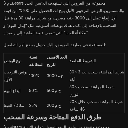
يقدم 8stars مجموعة من العروض التي تستهدف اللاعبين الجدد
والمستمرين. البونص الترحيبي الأول يتيح لك الحصول على 100% من قيمة
أول إيداع تصل إلى 3000 جنيه مصري، مع شرط مراهنة 30 مرة قبل
السحب. بالإضافة إلى ذلك، هناك بونصات أسبوعية مثل “إيداع اليوم” و
“مكافأة الفيفا” التي تضيف قيمة إضافية إلى رصيدك.
للمساعدة في مقارنة العروض، إليك جدول يوضح أهم التفاصيل:
الحد الأقصى
نسبة
الشروط الخاصة
نوع البونص
للربح
المطابقة
30× شرط المراهنة، سحب بعد 3
بونص الترحيب
3000 ج.م
100%
أيام
الأول
30× شرط المراهنة، سحب
500 ج.م
50%
إيداع اليوم
فوري
20× شرط المراهنة، سحب خلال
200 ج.م
25%
مكافأة الفيفا
48 ساعة
طرق الدفع المتاحة وسرعة السحب
يُتيح 8stars مجموعة متنوعة من طرق الدفع لتسهيل عملية الإيداع