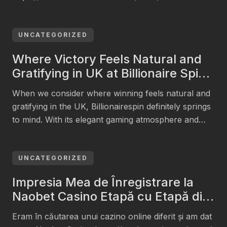
Casino a mis cet objectif au centre de son activité.
Pour nous, un divertissement qui ne serait pas
garanti et vérifié ne vaut pas ce nom. C’est la finalité
UNCATEGORIZED
de tous les outils et de toutes […]
Where Victory Feels Natural and
Gratifying in UK at Billionaire Spin
Casino
When we consider where winning feels natural and
gratifying in the UK, Billionairespin definitely springs
to mind. With its elegant gaming atmosphere and
diverse offerings, we can uncover a unique
experience that caters to all. The blend of thrilling
games and attractive promotions piques our interest.
UNCATEGORIZED
But what sets this casino apart from the rest? […]
Impresia Mea de Înregistrare la
Naobet Casino Etapă cu Etapă din
România
Eram în căutarea unui cazino online diferit și am dat