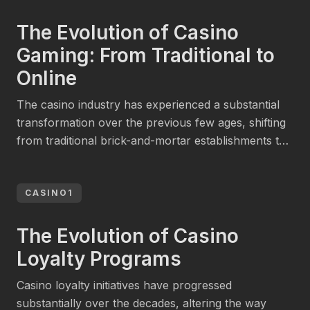
applications, including customer support, game
development, and fraud identification. One […]
The Evolution of Casino
Gaming: From Traditional to
Online
The casino industry has experienced a substantial
transformation over the previous few ages, shifting
from traditional brick-and-mortar establishments to
a flourishing online gaming space. This progress has
been motivated by technological advancements and
evolving consumer choices. In 2023, the
CASINO1
international online betting sector was estimated at
about (63 billion, with projections indicating it could
The Evolution of Casino
achieve […]
Loyalty Programs
Casino loyalty initiatives have progressed
substantially over the decades, altering the way