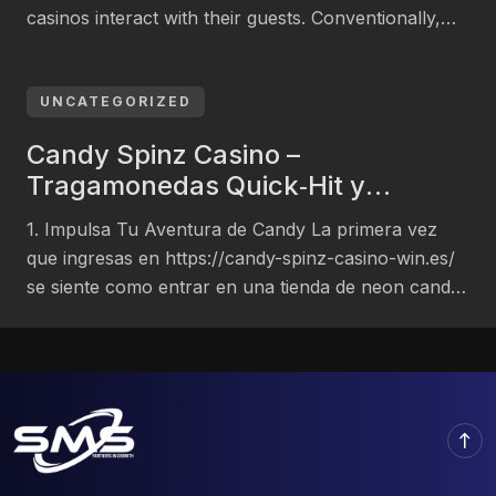
casinos interact with their guests. Conventionally,
these schemes offered basic rewards such as free
meals or hotel lodgings. However, in new years,
casinos have adopted more sophisticated systems
UNCATEGORIZED
that employ data analytics to improve customer
Candy Spinz Casino –
experiences. According to a 2023 document by the
Tragamonedas Quick‑Hit y
[…]
Diversión Rápida
1. Impulsa Tu Aventura de Candy La primera vez
que ingresas en https://candy-spinz-casino-win.es/
se siente como entrar en una tienda de neon candy
donde cada clic podría convertirse en una dulce
victoria. La interfaz es brillante y fácil de navegar –
aparece una pantalla de bienvenida con un carrusel
de los mejores títulos al instante, […]
north