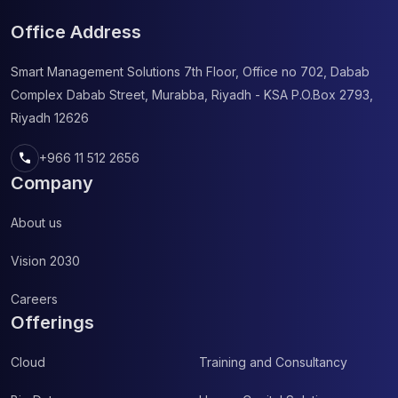
Office Address
Smart Management Solutions
7th Floor, Office no 702, Dabab
Complex
Dabab Street, Murabba, Riyadh - KSA
P.O.Box 2793,
Riyadh 12626
call
+966 11 512 2656
Company
About us
Vision 2030
Careers
Offerings
Cloud
Training and Consultancy