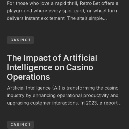
For those who love a rapid thrill, Retro Bet offers a
playground where every spin, card, or wheel turn
delivers instant excitement. The site’s simple
interface, combined with a generous selection of
high‑payback slots and live dealer games, makes it
ideal for short, high‑intensity sessions that focus on
CASINO1
quick outcomes. Whether you’re hunting a jackpot
over […]
The Impact of Artificial
Intelligence on Casino
Operations
Artificial Intelligence (AI) is transforming the casino
industry by enhancing operational productivity and
upgrading customer interactions. In 2023, a report
by Deloitte highlighted that AI systems could boost
revenue by up to 30% for casinos that efficiently
utilize them. AI is being used for various
CASINO1