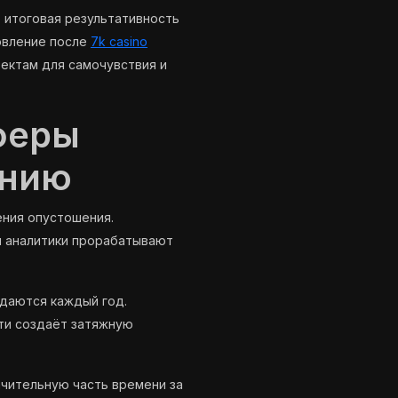
 итоговая результативность
овление после
7k casino
ектам для самочувствия и
сферы
ению
ния опустошения.
и аналитики прорабатывают
даются каждый год.
ти создаёт затяжную
чительную часть времени за