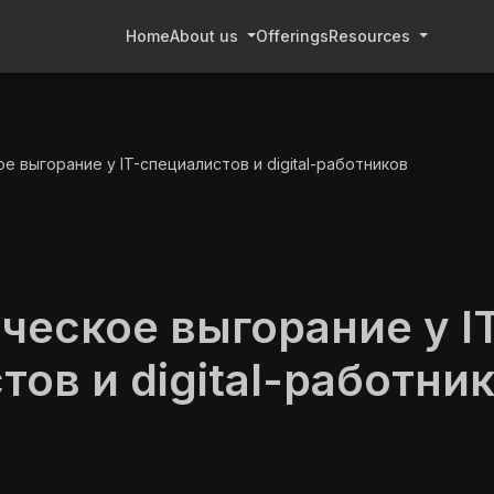
Home
About us
Offerings
Resources
е выгорание у IT-специалистов и digital-работников
ческое выгорание у I
тов и digital-работни