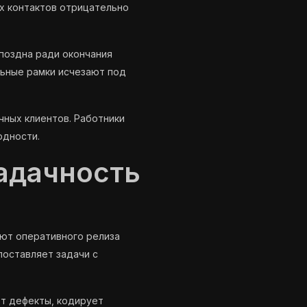
х контактов отрицательно
поздна ради окончания
ьные рамки исчезают под
чных клиентов. Работники
рдности.
адачность
ают оперативного релиза
поставляет задачи с
т дефекты, кодирует