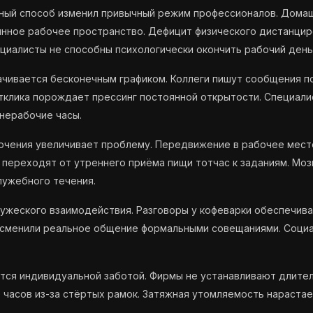
ный способ изменил привычный режим профессионалов. Дома
нное рабочее пространство. Дефицит физического дистанцир
циалисты не способны психологически окончить рабочий день
чивается бесконечным графиком. Коллеги пишут сообщения п
клика порождает прессинг постоянной открытости. Специали
нерабочие часы.
ючения увеличивает проблему. Передвижение в рабочее мест
 переходят от утреннего приёма пищи тотчас к заданиям. Моз
служебного течения.
жеского взаимодействия. Разговоры у кофеварки обеспечива
 сменили реальное общение формальными совещаниями. Соци
ся индивидуальной заботой. Фирмы не устанавливают длител
часов из-за стёртых рамок. Затяжная утомляемость нарастае