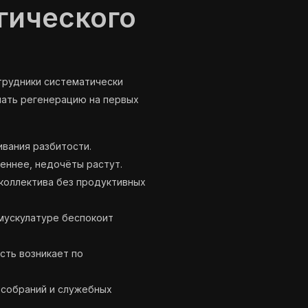
гического
трудники систематически
чать регенерацию на первых
вания разбитости.
еннее, недочёты растут.
коллектива без продуктивных
мускулатуре беспокоит
сть возникает по
 собраний и служебных