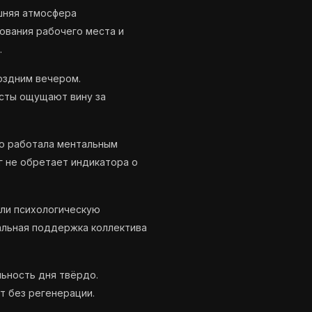
шняя атмосфера
ования рабочего места и
.
оздним вечером.
сты ощущают вину за
о работала ментальным
г не обретает индикатора о
ли психологическую
альная поддержка коллектива
ьность дня твёрдо.
т без регенерации.