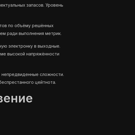
ектуальных запасов. Уровень
тов по объёму решённых
ем ради выполнения метрик.
ую электронку в выходные.
име высокой напряжённости
т непредвиденные сложности.
беспрестанного цейтнота.
вение