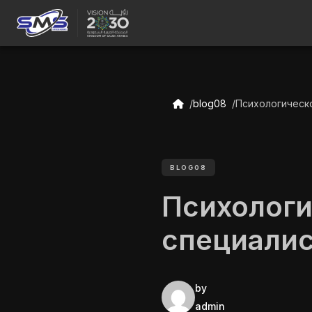
blog08
Психологическо
BLOG08
Психологи
специалис
by
admin