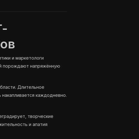
T-
ков
тики и маркетологи
ний порождают напряжённую
бласти. Длительное
 накапливается каждодневно.
еградирует, творческие
жительность и апатия