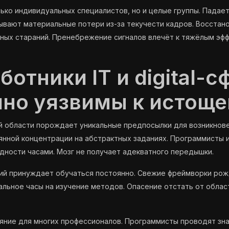
ько индивидуальных специалистов, но и целые группы. Падает
вают материальные потери из-за текучести кадров. Восстан
ных стараний. Пренебрежение сигналов влечёт к тяжёлым эфф
отники IT и digital-
йно уязвимы к истощ
й области порождает уникальные предпосылки для возникнове
нной концентрации на абстрактных заданиях. Программисты 
дности часами. Мозг не получает адекватного передышки.
ий принуждает обучаться постоянно. Свежие фреймворки рож
льное часы на изучение методов. Опасение отстать от облас
ние для многих профессионалов. Программисты проводят зна