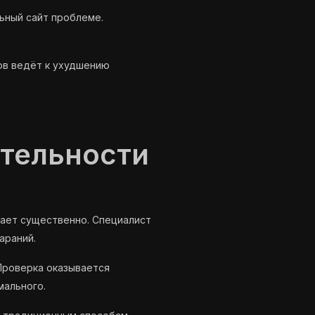
ьный сайт проблеме.
ов ведёт к ухудшению
ятельности
ает существенно. Специалист
араний.
Проверка оказывается
мального.