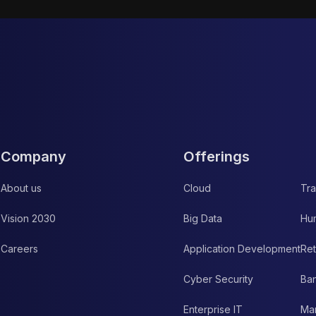
средств. Серверные кошельки держат
данные на дистанционных серверах
компании-провайдера. Обладатель 7k casino
получает доступ к деньгам через логин и
пароль […]
Company
Offerings
About us
Cloud
Tra
Vision 2030
Big Data
Hum
Careers
Application Development
Ret
Cyber Security
Ban
Enterprise IT
Ma