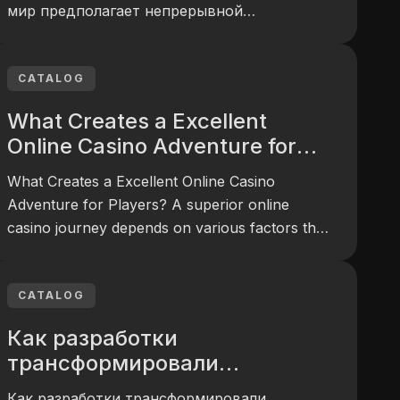
мир предполагает непрерывной
погруженности в профессиональные
процессы. Индивидуум контролирует
электронную почту поздним вечером,
CATALOG
откликается на сообщения в выходные дни,
What Creates a Excellent
обдумывает о задачах во время каникул.
Online Casino Adventure for
Граница между рабочей работой и
Players?
приватной жизнью растворяется с каждым
What Creates a Excellent Online Casino
годом. Электронные технологии породили
Adventure for Players? A superior online
иллюзию необходимости быть досягаемым
casino journey depends on various factors that
круглосуточно. Менеджеры ожидают
work together to create satisfaction. Players
оперативных […]
anticipate seamless performance, transparent
activities, and dependable assistance from
CATALOG
gambling services. The groundwork contains
Как разработки
technical consistency, equitable gaming
трансформировали
requirements, and polite customer care. Game
представление одиночества
diversity plays a critical position in […]
Как разработки трансформировали