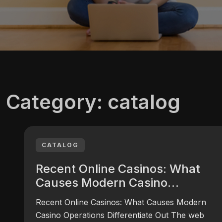
Category:
catalog
CATALOG
Recent Online Casinos: What
Causes Modern Casino
Operations Differentiate Out
Recent Online Casinos: What Causes Modern
Casino Operations Differentiate Out The web