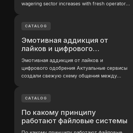
wagering sector increases with fresh operators
emerging regularly. Modern casino providers
vie by presenting cutting-edge technology,
swifter processes, and more extensive game
CATALOG
options. These casino perlaplay platforms
Эмотивная аддикция от
merge mobile improvement with creative
лайков и цифрового
payment methods. Customers require instant
одобрения
access, varied gaming choices, and open […]
Эмотивная аддикция от лайков и
цифрового одобрения Актуальные сервисы
создали свежую схему общения между
людьми. Пользователи выкладывают
материал и предвкушают немедленной
обратной отклика. Количество реакций
CATALOG
делается критерием эффективности
По какому принципу
материала. Человек измеряет собственную
работают файловые системы
важность через виртуальные индикаторы.
Системы поощрения в мозге активируются
По какому принципу работают файловые