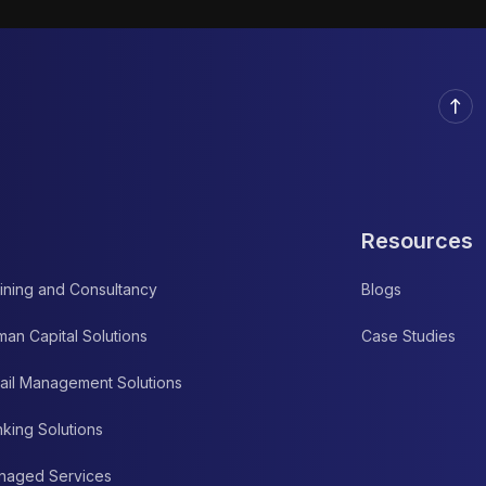
north
Resources
ining and Consultancy
Blogs
an Capital Solutions
Case Studies
ail Management Solutions
king Solutions
naged Services