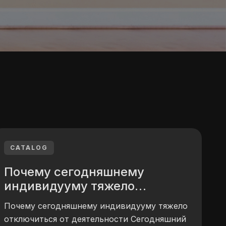
CATALOG
Почему сегодняшнему
индивидууму тяжело
отключиться от деятельности
Почему сегодняшнему индивидууму тяжело
отключиться от деятельности Сегодняшний