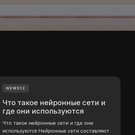
NEWS12
Что такое нейронные сети и
где они используются
Что такое нейронные сети и где они
используются Нейронные сети составляют