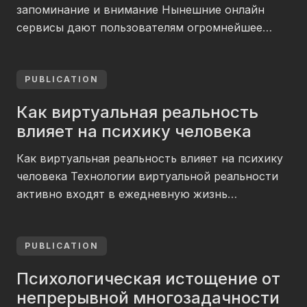
casino. Сознание испытывает давление от
запоминание и внимание Нынешние онлайн
беспрерывного переключения между темами и
сервисы дают пользователям огромнейшее
картинами, […]
массу краткого содержания. Ролики
продолжительностью 15-60 секунд, сообщения
в социальных сетях, информационные шапки
PUBLICATION
образуют свежие шаблоны усвоения сведений.
Как виртуальная реальность
Мозг человека адаптируется к таким типам,
влияет на психику человека
модифицируя приёмы переработки
информации. Работы нейробиологов
Как виртуальная реальность влияет на психику
обнаруживают соотношение между
человека Технологии виртуальной реальности
потреблением коротких публикаций и
активно входят в ежедневную жизнь
модификациями умственных функций.
сегодняшнего человека. Компании применяют
Постоянное […]
VR-системы для подготовки сотрудников
непростым рабочим умениям. Учебные
PUBLICATION
институты применяют цифровые симуляции для
Психологическая истощение от
показа исторических происшествий. Отрасль
непрерывной многозадачности
развлечений предлагает игры с глубоким