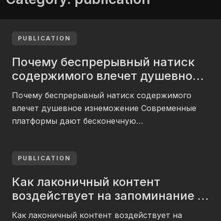
PUBLICATION
Почему беспрерывный натиск
содержимого влечет душевное
изнеможение
Почему беспрерывный натиск содержимого
влечет душевное изнеможение Современные
платформы дают бесконечную
последовательность публикаций, роликов и
новостей. Человек уходит в непрестанный
информационный волну, где каждая минута
PUBLICATION
дарит новые впечатления. Чрезмерный шквал
Как лаконичный контент
данных ведет к переполнению нервной
воздействует на запоминание и
структуры, поскольку интеллект не справляется
внимание
обрабатывать приходящие информацию 7k
Как лаконичный контент воздействует на