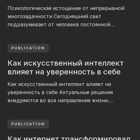
вовлечением в иные пространства. Виртуальная
Психологическая истощение от непрерывной
реальность формирует ощущение присутствия
многозадачности Сегодняшний свет
в пространстве, которого физически не […]
подразумевает от человека постоянной
активности в нескольких сферах синхронно.
Профессиональные проекты, личные заботы,
общение с близкими — все эти сферы требуют
PUBLICATION
концентрации каждый день. Технологии
Как искусственный интеллект
размывают пределы между деятельностью и
влияет на уверенность в себе
досугом. Человек отвечает на письма во время
вечера, проверяет уведомления перед сном.
Как искусственный интеллект влияет на
Непрерывное переключение между задачами
уверенность в себе Актуальные решения
становится нормой. […]
внедряются во все направления жизни.
Искусственный интеллект принимает на себя
обязанности, которые раньше требовали
человеческого присутствия. Люди приступают
PUBLICATION
усомниться в значимости собственных
Как интернет трансформировал