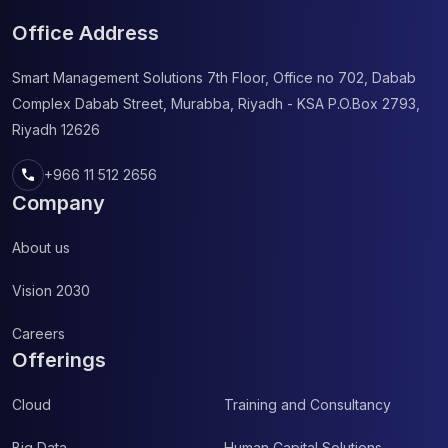
классификации и предсказания. Методы […]
Office Address
Smart Management Solutions
7th Floor, Office no 702, Dabab
Complex
Dabab Street, Murabba, Riyadh - KSA
P.O.Box 2793,
Riyadh 12626
call
+966 11 512 2656
Company
About us
Vision 2030
Careers
Offerings
Cloud
Training and Consultancy
Big Data
Human Capital Solutions