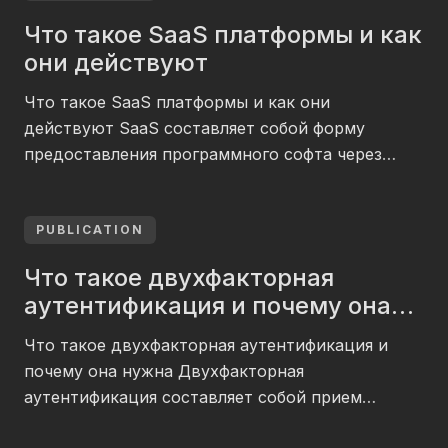
специализированным навыкам. Учебные
Что такое SaaS платформы и как
учреждения применяют виртуальные симуляции
они действуют
для представления исторических событий.
Отрасль развлечений предлагает игры с полным
Что такое SaaS платформы и как они
проникновением в иные вселенные.
действуют SaaS составляет собой форму
Виртуальная реальность формирует ощущение
предоставления программного софта через
присутствия в пространстве, которого
сеть. Пользователи обретают доступ к
физически не […]
программам без загрузки на местные гаджеты.
Поставщик размещает приложения на серверах
PUBLICATION
и обеспечивает работу. авиатор казино
Что такое двухфакторная
предоставляет работать с софтом по подписке
аутентификация и почему она
вместо приобретения разрешений. Почему софт
нужна
прекратил быть продуктом и превратился
Что такое двухфакторная аутентификация и
услугой Обычная […]
почему она нужна Двухфакторная
аутентификация составляет собой прием
обороны учетных профилей, требующий