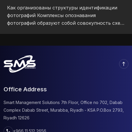
нейронные сети, настроенные на миллионах
Как организованы структуры идентификации
образцов. Методы выделяют типичные
фотографий Комплексы опознавания
особенности: границы, расцветки, текстуры,
фотографий образуют собой совокупность схем
[…]
и компьютерных средств, умеющих
распознавать объекты, лица, текст и иные
части на цифровых кадрах или
видеоматериалах. Технология базируется на
подходах машинного обучения и
north
компьютерного зрения. Ядро актуальных
механизмов образуют сложные нейронные
сети, подготовленные на миллионах
Office Address
экземпляров. Процедуры обнаруживают
характерные особенности: очертания,
Smart Management Solutions
7th Floor, Office no 702, Dabab
расцветки, текстуры, […]
Complex
Dabab Street, Murabba, Riyadh - KSA
P.O.Box 2793,
Riyadh 12626
call
+966 11 512 2656