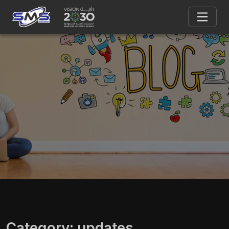
Category:
updates