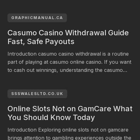
কল্পনা করুন একটি কার্টুন চিকেন একটি ব্যস্ত রাস্তা পার হয়ে হাঁটছে যেখানে
লুকানো বিপদ যেমন manhole covers এবং ovens রয়েছে। প্রতিটি
পদক্ষেপে পাখিটি multiplier বাড়ায়; প্রতিটি ভুলে রাউন্ড […]
GRAPHICMANUAL.CA
Casumo Casino Withdrawal Guide
Fast, Safe Payouts
Introduction casumo casino withdrawal is a routine
part of playing at casumo online casino. If you want
to cash out winnings, understanding the casumo
casino withdrawal process helps you avoid delays
and surprises. This guide explains timelines,
verification steps, and safety tips to make casumo
SSSWALESLTD.CO.UK
casino withdrawal as smooth as possible. Core
Online Slots Not on GamCare What
Concept The core […]
You Should Know Today
Introduction Exploring online slots not on gamcare
brings attention to gambling experiences outside the