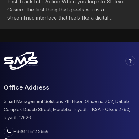
Fast‑Track Into Action When you log into Slotexo
Casino, the first thing that greets you is a
streamlined interface that feels like a digital
playground for the adrenaline‑driven gamer. The
layout is clean, with a prominent banner that flashes
new titles and a “Play Now” button that jumps
straight into the action—no long menus, no […]
north
Office Address
Smart Management Solutions
7th Floor, Office no 702, Dabab
Complex
Dabab Street, Murabba, Riyadh - KSA
P.O.Box 2793,
Riyadh 12626
call
+966 11 512 2656