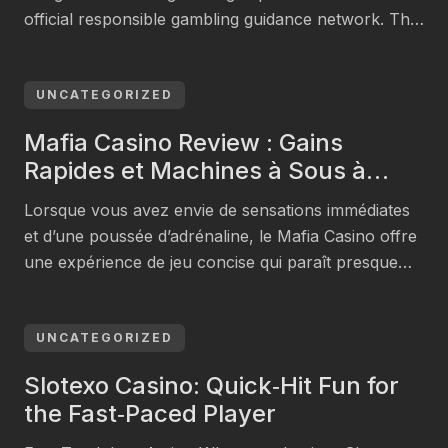
official responsible gambling guidance network. This
article helps readers understand what this means,
why players consider it, and how to approach such
sites with care. By outlining risks, safety tips, and
UNCATEGORIZED
practical steps, you can decide whether engaging
Mafia Casino Review : Gains
with online slots […]
Rapides et Machines à Sous à
Haute Intensité
Lorsque vous avez envie de sensations immédiates
et d’une poussée d’adrénaline, le Mafia Casino offre
une expérience de jeu concise qui paraît presque
cinématographique dans son rythme. La conception
de la plateforme s’adresse aux joueurs qui veulent
plonger directement dans l’action, faire tourner une
UNCATEGORIZED
machine à sous ou placer une mise rapide, puis se
Slotexo Casino: Quick‑Hit Fun for
déconnecter […]
the Fast‑Paced Player